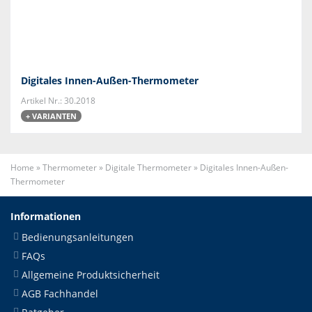
Digitales Innen-Außen-Thermometer
Artikel Nr.: 30.2018
+ VARIANTEN
Home
»
Thermometer
»
Digitale Thermometer
»
Digitales Innen-Außen-
Thermometer
Informationen
Bedienungsanleitungen
FAQs
Allgemeine Produktsicherheit
AGB Fachhandel