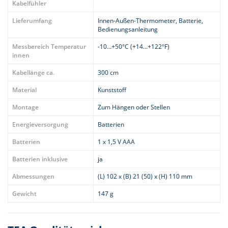
Kabelfühler
Lieferumfang
Innen-Außen-Thermometer, Batterie,
Bedienungsanleitung
Messbereich Temperatur
-10...+50°C (+14...+122°F)
innen
Kabellänge ca.
300 cm
Material
Kunststoff
Montage
Zum Hängen oder Stellen
Energieversorgung
Batterien
Batterien
1 x 1,5 V AAA
Batterien inklusive
ja
Abmessungen
(L) 102 x (B) 21 (50) x (H) 110 mm
Gewicht
147 g