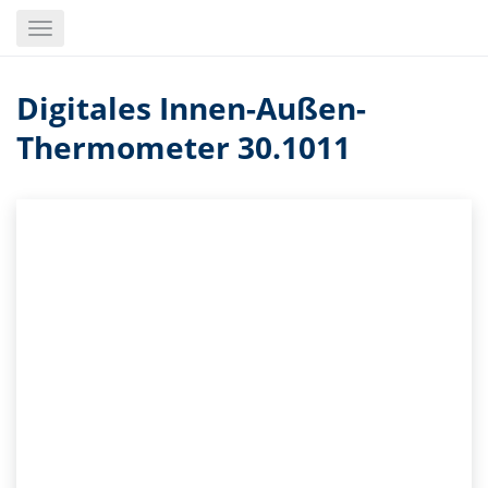
Skip
Toggle
to
navigation
main
content
Digitales Innen-Außen-
Thermometer 30.1011