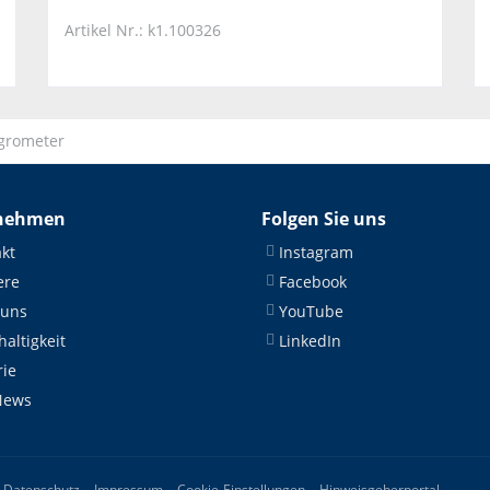
Artikel Nr.: k1.100326
grometer
nehmen
Folgen Sie uns
kt
Instagram
ere
Facebook
 uns
YouTube
altigkeit
LinkedIn
rie
News
Datenschutz
Impressum
Cookie-Einstellungen
Hinweisgeberportal