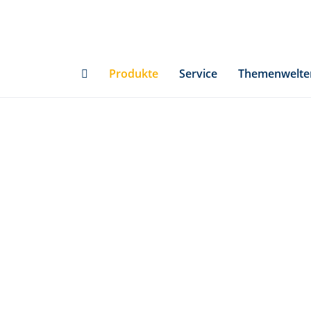
Skip
to
main
content
Produkte
Service
Themenwelte