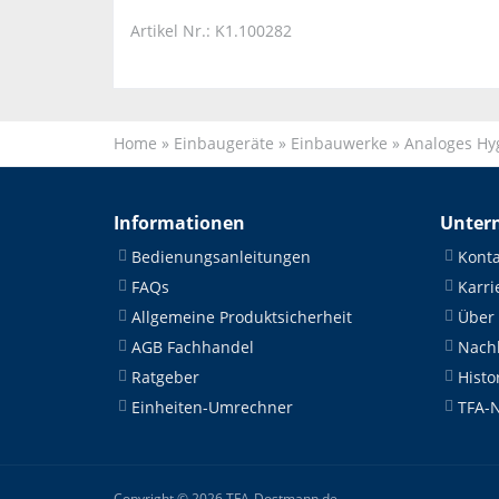
Artikel Nr.: K1.100282
Home
»
Einbaugeräte
»
Einbauwerke
»
Analoges Hy
Informationen
Unter
Bedienungsanleitungen
Konta
FAQs
Karri
Allgemeine Produktsicherheit
Über
AGB Fachhandel
Nachh
Ratgeber
Histo
Einheiten-Umrechner
TFA-
Copyright © 2026 TFA-Dostmann.de