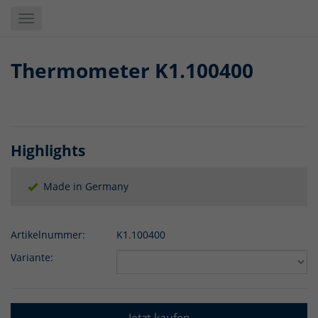
Skip
Toggle
to
navigation
main
content
Thermometer K1.100400
Highlights
Made in Germany
Artikelnummer:
K1.100400
Variante: