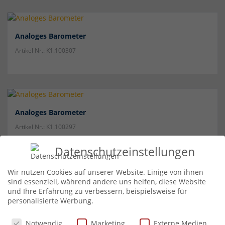
Analoges Barometer
Artikel Nr.: K1.100307
Analoges Barometer
Artikel Nr.: K1.100297
Datenschutzeinstellungen
Wir nutzen Cookies auf unserer Website. Einige von ihnen
sind essenziell, während andere uns helfen, diese Website
Analoges Hygrometer
und Ihre Erfahrung zu verbessern, beispielsweise für
personalisierte Werbung.
Artikel Nr.: K1.100393
Datenschutzeinstellungen
Notwendig
Marketing
Externe Medien