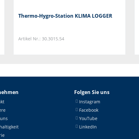
Thermo-Hygro-Station KLIMA LOGGER
Artikel Nr.: 30.3015.54
nehmen
Folgen Sie uns
kt
Instagram
ere
Facebook
 uns
YouTube
altigkeit
LinkedIn
rie