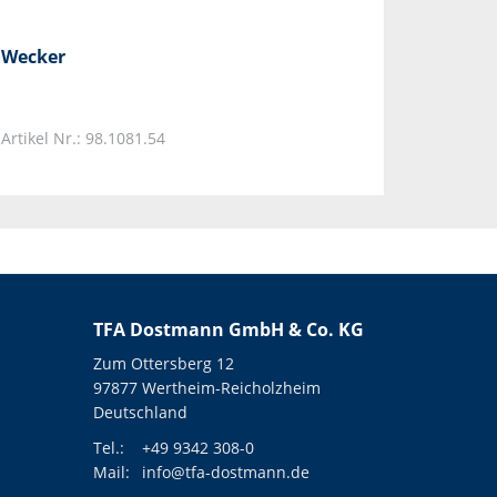
Wecker
Artikel Nr.: 98.1081.54
TFA Dostmann GmbH & Co. KG
Zum Ottersberg 12
97877 Wertheim-Reicholzheim
Deutschland
Tel.:
+49 9342 308-0
Mail:
info@tfa-dostmann.de