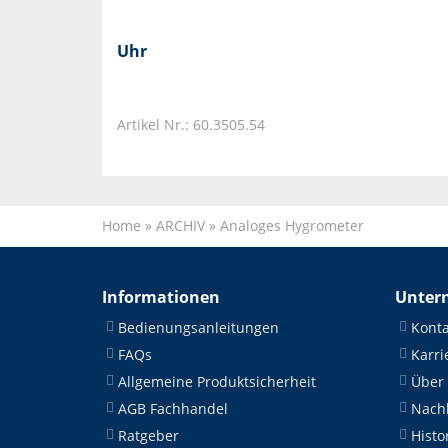
Uhr
Artikel Nr.: 60.3505.54
Home
»
ARCHIV
»
Analoges Hygrometer
Informationen
Unter
Bedienungsanleitungen
Konta
FAQs
Karri
Allgemeine Produktsicherheit
Über
AGB Fachhandel
Nachh
Ratgeber
Histo