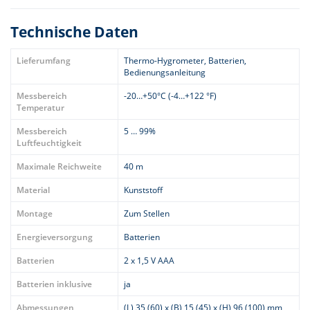
Technische Daten
Lieferumfang
Thermo-Hygrometer, Batterien,
Bedienungsanleitung
Messbereich
-20…+50°C (-4…+122 °F)
Temperatur
Messbereich
5 … 99%
Luftfeuchtigkeit
Maximale Reichweite
40 m
Material
Kunststoff
Montage
Zum Stellen
Energieversorgung
Batterien
Batterien
2 x 1,5 V AAA
Batterien inklusive
ja
Abmessungen
(L) 35 (60) x (B) 15 (45) x (H) 96 (100) mm