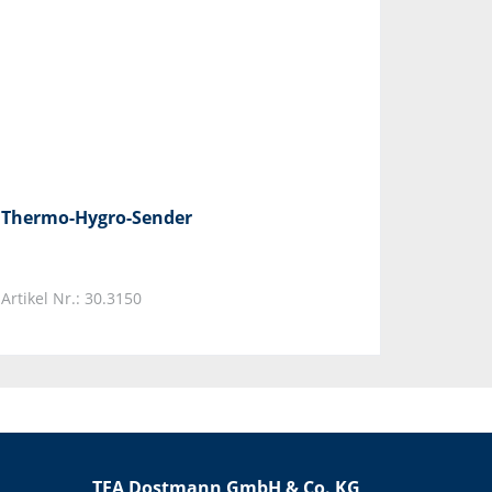
Thermo-Hygro-Sender
Artikel Nr.: 30.3150
TFA Dostmann GmbH & Co. KG