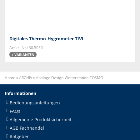
Digitales Thermo-Hygrometer TIVI
Artikel Nr.: 30.5030
+ VARIANTEN
Home
»
ARCHIV
»
Analoge Design-Wetterstation COSMO
Informationen
Bedienungsanleitungen
FAQs
Allgemeine Produktsicherheit
AGB Fachhandel
Ratgeber