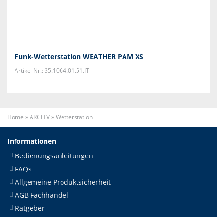
Funk-Wetterstation WEATHER PAM XS
Artikel Nr.: 35.1064.01.51.IT
Home
»
ARCHIV
»
Wetterstation
Informationen
Bedienungsanleitungen
FAQs
Allgemeine Produktsicherheit
AGB Fachhandel
Ratgeber