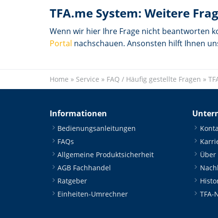
TFA.me System: Weitere Fra
Wenn wir hier Ihre Frage nicht beantworten 
Portal
nachschauen. Ansonsten hilft Ihnen u
Home
»
Service
»
FAQ / Häufig gestellte Fragen
»
TF
Informationen
Unter
Bedienungsanleitungen
Konta
FAQs
Karri
Allgemeine Produktsicherheit
Über
AGB Fachhandel
Nachh
Ratgeber
Histo
Einheiten-Umrechner
TFA-