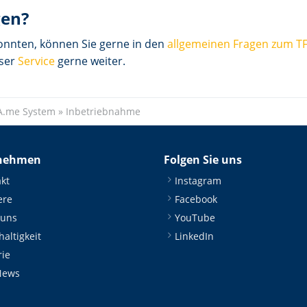
gen?
konnten, können Sie gerne in den
allgemeinen Fragen zum T
nser
Service
gerne weiter.
A.me System
»
Inbetriebnahme
nehmen
Folgen Sie uns
kt
Instagram
ere
Facebook
 uns
YouTube
altigkeit
LinkedIn
rie
News