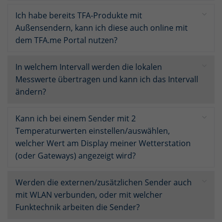
oder sich weitere Informationen anzeigen lassen und so nur
bestimmte Cookies auswählen.
Ich habe bereits TFA-Produkte mit
Außensendern, kann ich diese auch online mit
Alle akzeptieren
Speichern
Alle ablehnen
dem TFA.me Portal nutzen?
Zurück
Datenschutzeinstellungen
In welchem Intervall werden die lokalen
Notwendig (1)
Messwerte übertragen und kann ich das Intervall
Diese Cookies sind für den Betrieb der Seite unbedingt notwendig und
ändern?
ermöglichen beispielsweise sicherheitsrelevante Funktionalitäten.
Cookie-Informationen anzeigen
Kann ich bei einem Sender mit 2
Mar
Temperaturwerten einstellen/auswählen,
Marketing (3)
welcher Wert am Display meiner Wetterstation
Marketing Cookies werden von Drittanbietern oder Publishern
(oder Gateways) angezeigt wird?
verwendet, um personalisierte Werbung anzuzeigen. Sie tun dies, indem
sie Besucher über Websites hinweg verfolgen.
Cookie-Informationen anzeigen
Werden die externen/zusätzlichen Sender auch
mit WLAN verbunden, oder mit welcher
Ext
Externe Medien (4)
Funktechnik arbeiten die Sender?
Wir nutzen Cookies von sozialen Netzwerken, um Ihnen erweiterte