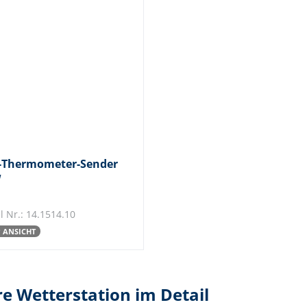
Thermometer-Sender
W
el Nr.: 14.1514.10
° ANSICHT
re Wetterstation im Detail