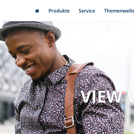
Skip
Produkte
Service
Themenwelt
to
main
content
VIEW 