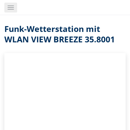
Skip
Toggle
to
navigation
main
content
Funk-Wetterstation mit
WLAN VIEW BREEZE 35.8001