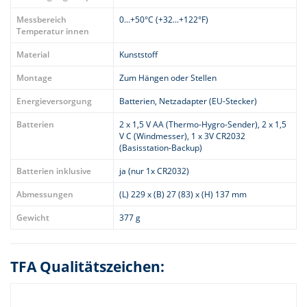
Messbereich
0...+50°C (+32...+122°F)
Temperatur innen
Material
Kunststoff
Montage
Zum Hängen oder Stellen
Energieversorgung
Batterien, Netzadapter (EU-Stecker)
Batterien
2 x 1,5 V AA (Thermo-Hygro-Sender), 2 x 1,5
V C (Windmesser), 1 x 3V CR2032
(Basisstation-Backup)
Batterien inklusive
ja (nur 1x CR2032)
Abmessungen
(L) 229 x (B) 27 (83) x (H) 137 mm
Gewicht
377 g
TFA Qualitätszeichen: