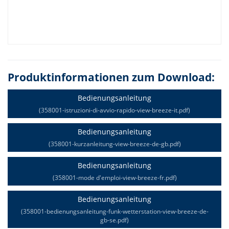
Produktinformationen zum Download:
Bedienungsanleitung
(358001-istruzioni-di-avvio-rapido-view-breeze-it.pdf)
Bedienungsanleitung
(358001-kurzanleitung-view-breeze-de-gb.pdf)
Bedienungsanleitung
(358001-mode d'emploi-view-breeze-fr.pdf)
Bedienungsanleitung
(358001-bedienungsanleitung-funk-wetterstation-view-breeze-de-
gb-se.pdf)