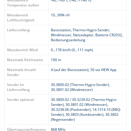
Messbereich
-40...+60°C (-40...+140°F)
Temperatur außen
Messbereich
10...99% rH
Luftfeuchtigkeit
Lieferumfang
Basisstation, Thermo-Hygro-Sender,
Windmesser, Netzadapter, Batterie CR2032,
Bedienungsanleitung
Messbereich Wind
0...178 km/h (0...111 mph)
Maximale Reichweite
100 m
Maximale Anzahl
4 (auf der Basisstation), 50 via VIEW App
Sender
Sender im
30.3800.02 (Thermo-Hygro-Sender),
Lieferumfang
30.3801.02 (Windmesser)
Sender optional
30.3800.02 / 30.3239.02 (Thermo-Hygro-
Sender), 30.3801.02 (Windmesser),
30.3238.06 (Poolsender), 14.1514.10 (BBQ-
Sender), 30.3803 (Kombisender), 30.3802
(Regensender)
Übertragungsfrequenz
868 MHz