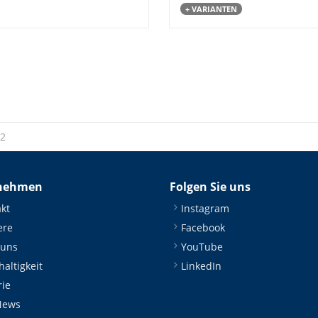
+ VARIANTEN
 2
nehmen
Folgen Sie uns
kt
Instagram
ere
Facebook
 uns
YouTube
altigkeit
LinkedIn
rie
News