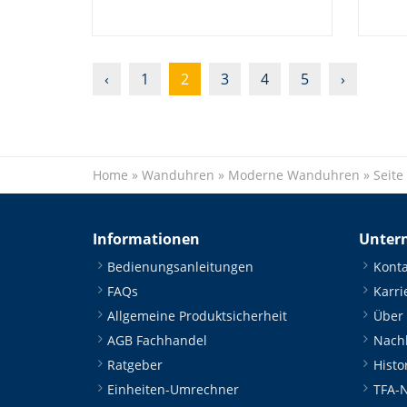
‹
1
2
3
4
5
›
Home
»
Wanduhren
»
Moderne Wanduhren
»
Seite
Informationen
Unter
Bedienungsanleitungen
Konta
FAQs
Karri
Allgemeine Produktsicherheit
Über
AGB Fachhandel
Nachh
Ratgeber
Histo
Einheiten-Umrechner
TFA-