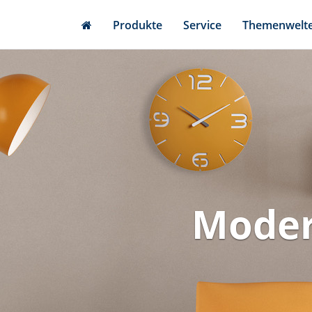
Skip
Produkte
Service
Themenwelt
to
main
content
Moder