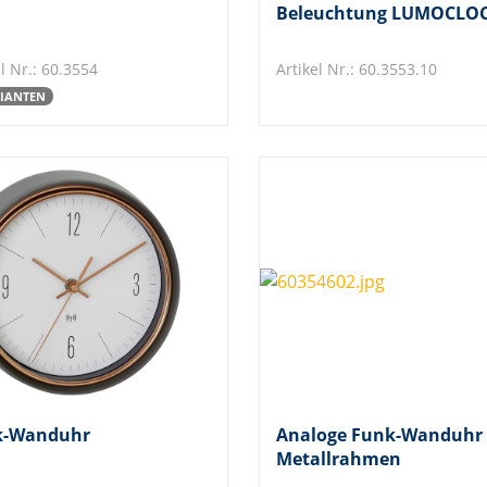
Beleuchtung LUMOCLO
l Nr.: 60.3554
Artikel Nr.: 60.3553.10
RIANTEN
k-Wanduhr
Analoge Funk-Wanduhr
Metallrahmen