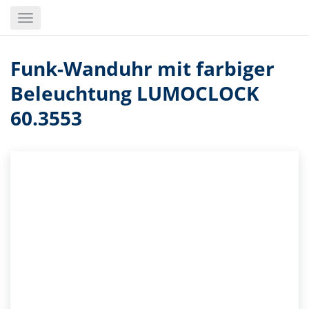
Skip
Toggle
to
navigation
main
content
Funk-Wanduhr mit farbiger
Beleuchtung LUMOCLOCK
60.3553