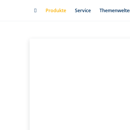
Skip
Produkte
Service
Themenwelte
to
main
content