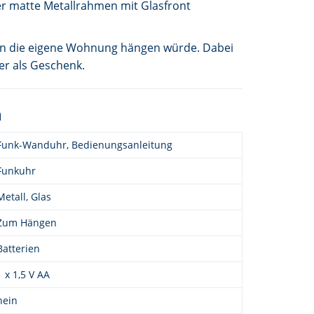
er matte Metallrahmen mit Glasfront
en in die eigene Wohnung hängen würde. Dabei
der als Geschenk.
n
Funk-Wanduhr, Bedienungsanleitung
Funkuhr
Metall, Glas
Zum Hängen
Batterien
1 x 1,5 V AA
nein