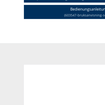
Bedienungsanleitu
(603547-bruksanvisning-s