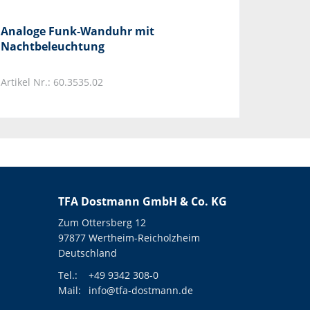
Analoge Funk-Wanduhr mit
Nachtbeleuchtung
Artikel Nr.: 60.3535.02
TFA Dostmann GmbH & Co. KG
Zum Ottersberg 12
97877 Wertheim-Reicholzheim
Deutschland
Tel.:
+49 9342 308-0
Mail:
info@tfa-dostmann.de