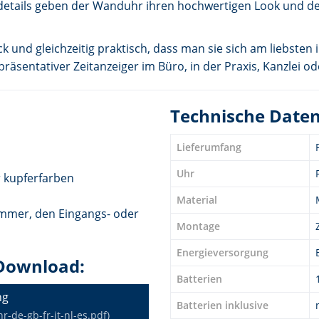
ferdetails geben der Wanduhr ihren hochwertigen Look und d
ick und gleichzeitig praktisch, dass man sie sich am liebst
räsentativer Zeitanzeiger im Büro, in der Praxis, Kanzlei o
Technische Date
Lieferumfang
Uhr
 kupferfarben
Material
immer, den Eingangs- oder
Montage
Energieversorgung
Download:
Batterien
ng
Batterien inklusive
de-gb-fr-it-nl-es.pdf)