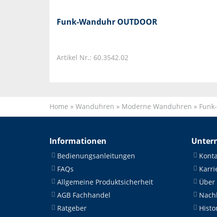
Funk-Wanduhr OUTDOOR
Artikel Nr.: 60.3542.02
Home
»
Wanduhren
»
Moderne Wanduhren
»
Funk
Informationen
Unter
Bedienungsanleitungen
Konta
FAQs
Karri
Allgemeine Produktsicherheit
Über
AGB Fachhandel
Nachh
Ratgeber
Histo