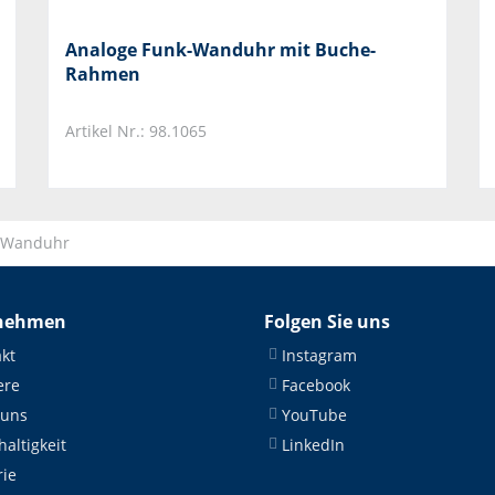
Analoge Funk-Wanduhr mit Buche-
Rahmen
Artikel Nr.: 98.1065
-Wanduhr
nehmen
Folgen Sie uns
kt
Instagram
ere
Facebook
 uns
YouTube
altigkeit
LinkedIn
rie