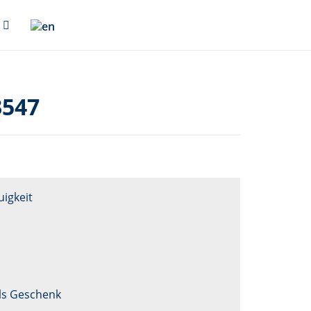
3547
igkeit
als Geschenk