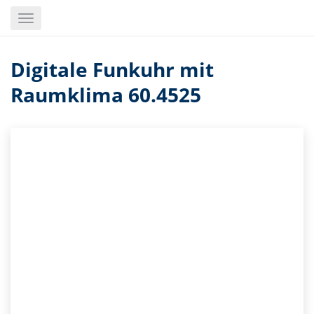
Skip
Toggle
to
navigation
main
content
Digitale Funkuhr mit
Raumklima 60.4525