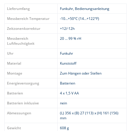
Lieferumfang
Funkuhr, Bedienungsanleitung
Messbereich Temperatur
-10...+50°C (14…+122°F)
Zeitzonenkorrektur
+12/-12h
Messbereich
20 ... 99 % rH
Luftfeuchtigkeit
Uhr
Funkuhr
Material
Kunststoff
Montage
Zum Hängen oder Stellen
Energieversorgung
Batterien
Batterien
4 x 1,5 V AA
Batterien inklusive
nein
Abmessungen
(L) 356 x (B) 27 (113) x (H) 161 (156)
mm
Gewicht
608 g