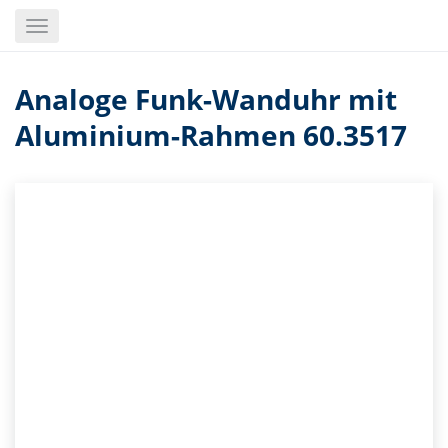
Skip
Toggle
to
navigation
main
content
Analoge Funk-Wanduhr mit
Aluminium-Rahmen 60.3517