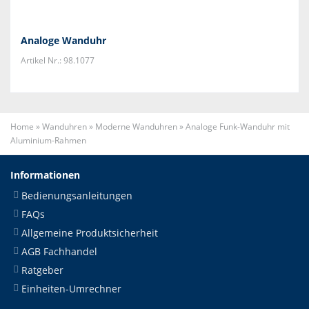
Analoge Wanduhr
Artikel Nr.: 98.1077
Home
»
Wanduhren
»
Moderne Wanduhren
»
Analoge Funk-Wanduhr mit
Aluminium-Rahmen
Informationen
Bedienungsanleitungen
FAQs
Allgemeine Produktsicherheit
AGB Fachhandel
Ratgeber
Einheiten-Umrechner