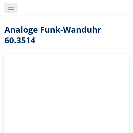
Skip
Toggle
to
navigation
main
content
Analoge Funk-Wanduhr
60.3514