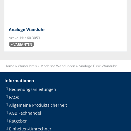
Analoge Wanduhr
Artikel Nr.: 60.3053
+ VARIANTEN
Home
»
Wanduhren
»
Moderne Wanduhren
»
Analoge Funk-Wanduhr
Informationen
Bedienungsanleitungen
FAQs
Allgemeine Produktsicherheit
AGB Fachhandel
Ratgeber
Einheiten-Umrechner