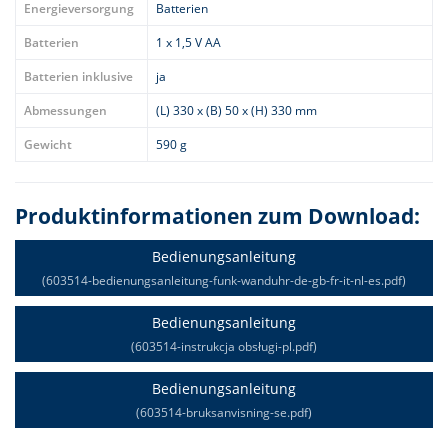
Energieversorgung
Batterien
Batterien
1 x 1,5 V AA
Batterien inklusive
ja
Abmessungen
(L) 330 x (B) 50 x (H) 330 mm
Gewicht
590 g
Produktinformationen zum Download:
Bedienungsanleitung
(603514-bedienungsanleitung-funk-wanduhr-de-gb-fr-it-nl-es.pdf)
Bedienungsanleitung
(603514-instrukcja obsługi-pl.pdf)
Bedienungsanleitung
(603514-bruksanvisning-se.pdf)