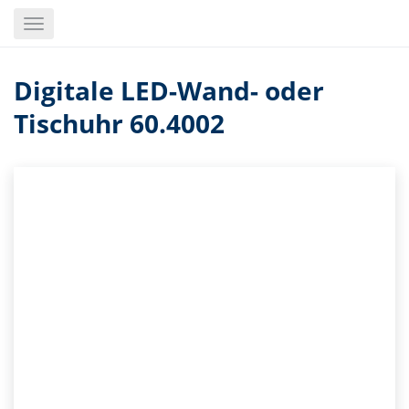
Skip
Toggle
to
navigation
main
content
Digitale LED-Wand- oder
Tischuhr 60.4002