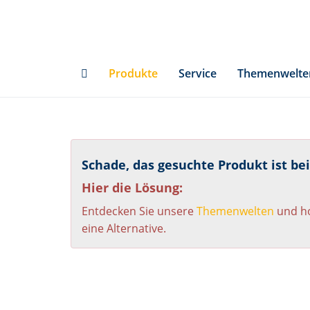
Skip
to
main
content
Produkte
Service
Themenwelte
Schade, das gesuchte Produkt ist be
Hier die Lösung:
Entdecken Sie unsere
Themenwelten
und ho
eine Alternative.