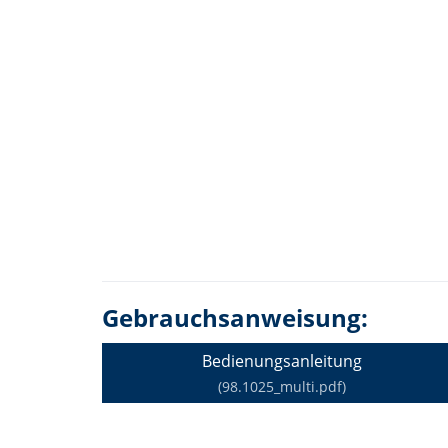
Gebrauchsanweisung:
Bedienungsanleitung
(98.1025_multi.pdf)