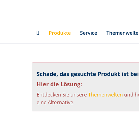
Skip
to
main
content
Produkte
Service
Themenwelte
Schade, das gesuchte Produkt ist be
Hier die Lösung:
Entdecken Sie unsere
Themenwelten
und ho
eine Alternative.