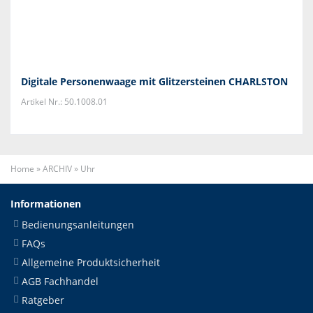
Digitale Personenwaage mit Glitzersteinen CHARLSTON
Artikel Nr.: 50.1008.01
Home
»
ARCHIV
»
Uhr
Informationen
Bedienungsanleitungen
FAQs
Allgemeine Produktsicherheit
AGB Fachhandel
Ratgeber