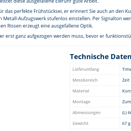
stet diese ausgefallene Eieruhr gute Arbeit.
ür das perfekte Frühstücksei, er erinnert Sie auch an den K
etall-Aufzugswerk stufenlos einstellen. Per Signalton werd
nen Rissen erzeugt eine ausgefallene Optik.
er erst ganz aufgezogen werden muss, bevor er funktionstüc
Technische Date
Lieferumfang
Tim
Messbereich
Zeit
Material
Kuns
Montage
Zum 
Abmessungen
(L) 
Gewicht
67 g