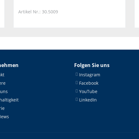
Artikel Nr.: 30.5009
nehmen
Folgen Sie uns
kt
Instagram
ere
Facebook
 uns
YouTube
altigkeit
LinkedIn
rie
News