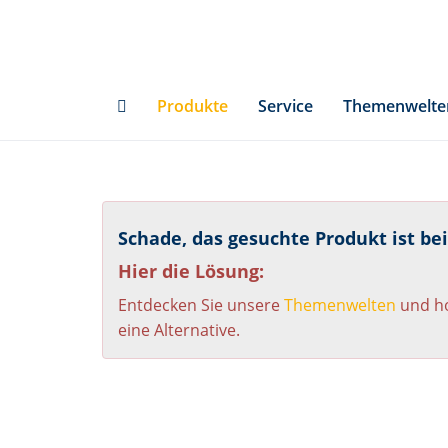
Skip
to
main
content
Produkte
Service
Themenwelte
Schade, das gesuchte Produkt ist be
Hier die Lösung:
Entdecken Sie unsere
Themenwelten
und ho
eine Alternative.