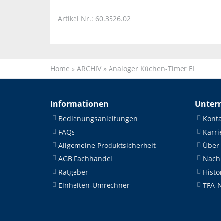
Artikel Nr.: 60.3526.02
Home
»
ARCHIV
»
Analoger Küchen-Timer EI
Informationen
Unter
Bedienungsanleitungen
Konta
FAQs
Karri
Allgemeine Produktsicherheit
Über
AGB Fachhandel
Nachh
Ratgeber
Histo
Einheiten-Umrechner
TFA-