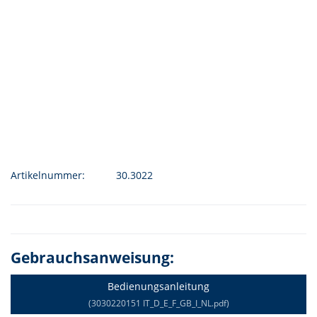
Artikelnummer:
30.3022
Gebrauchsanweisung:
Bedienungsanleitung
(3030220151 IT_D_E_F_GB_I_NL.pdf)