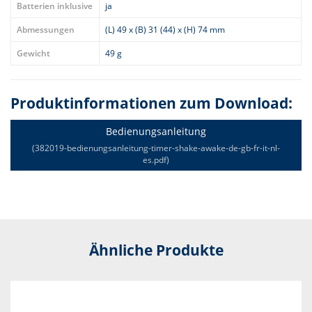
Batterien inklusive
ja
Abmessungen
(L) 49 x (B) 31 (44) x (H) 74 mm
Gewicht
49 g
Produktinformationen zum Download:
Bedienungsanleitung
(382019-bedienungsanleitung-timer-shake-awake-de-gb-fr-it-nl-
es.pdf)
Ähnliche Produkte