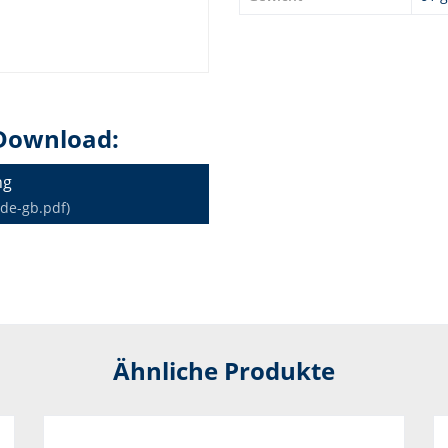
Download:
ng
de-gb.pdf)
Ähnliche Produkte