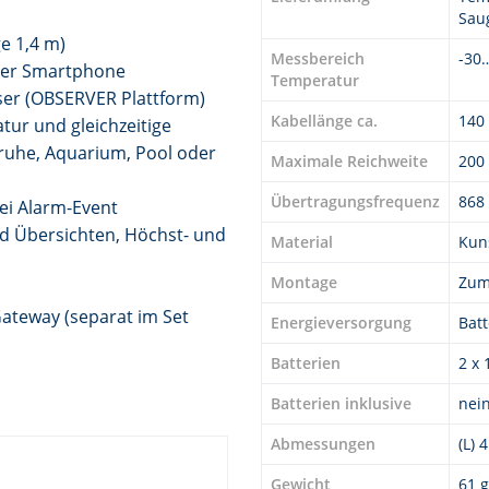
Sau
e 1,4 m)
Messbereich
-30
über Smartphone
Temperatur
er (OBSERVER Plattform)
Kabellänge ca.
140
tur und gleichzeitige
ruhe, Aquarium, Pool oder
Maximale Reichweite
200
Übertragungsfrequenz
868
ei Alarm-Event
nd Übersichten, Höchst- und
Material
Kuns
Montage
Zum
teway (separat im Set
Energieversorgung
Batt
Batterien
2 x 
Batterien inklusive
nei
Abmessungen
(L) 
Gewicht
61 g