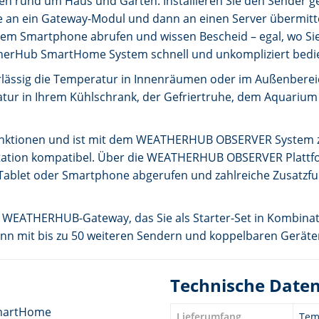
 rund um Haus und Garten. Installieren Sie den Sender g
e an ein Gateway-Modul und dann an einen Server übermitte
hrem Smartphone abrufen und wissen Bescheid – egal, wo Sie
atherHub SmartHome System schnell und unkompliziert bedi
rlässig die Temperatur in Innenräumen oder im Außenbereic
atur in Ihrem Kühlschrank, der Gefriertruhe, dem Aquarium
-Funktionen und ist mit dem WEATHERHUB OBSERVER System 
ation kompatibel. Über die WEATHERHUB OBSERVER Plattf
Tablet oder Smartphone abgerufen und zahlreiche Zusatzfu
in WEATHERHUB-Gateway, das Sie als Starter-Set in Kombin
nn mit bis zu 50 weiteren Sendern und koppelbaren Geräte
Technische Date
martHome
Lieferumfang
Tem