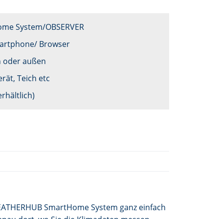
ome System/OBSERVER
martphone/ Browser
n oder außen
rät, Teich etc
rhältlich)
m WEATHERHUB SmartHome System ganz einfach