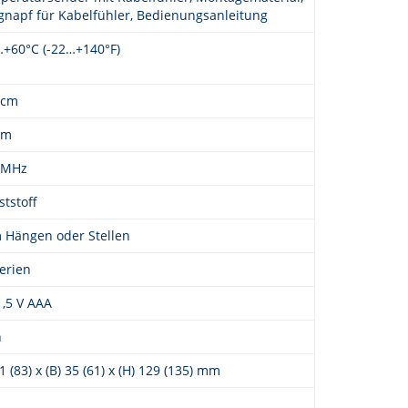
gnapf für Kabelfühler, Bedienungsanleitung
…+60°C (-22…+140°F)
 cm
 m
 MHz
tstoff
 Hängen oder Stellen
erien
1,5 V AAA
n
41 (83) x (B) 35 (61) x (H) 129 (135) mm