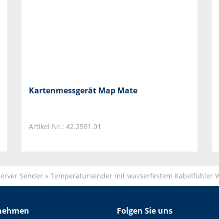
Kartenmessgerät Map Mate
Artikel Nr.: 42.2501.01
erver Sender
»
Temperatursender mit wasserfestem Kabelfühle
nehmen
Folgen Sie uns