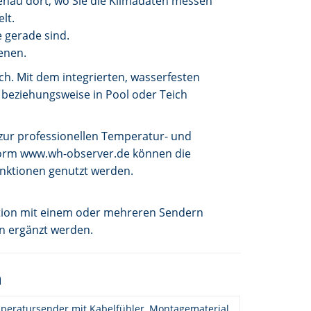
enau dort, wo Sie die Klimadaten messen
lt.
 gerade sind.
enen.
h. Mit dem integrierten, wasserfesten
 beziehungsweise in Pool oder Teich
zur professionellen Temperatur- und
orm www.wh-observer.de können die
nktionen genutzt werden.
ation mit einem oder mehreren Sendern
n ergänzt werden.
n
peratursender mit Kabelfühler, Montagematerial,