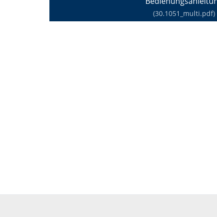
Bedienungsanleitu
(30.1051_multi.pdf)