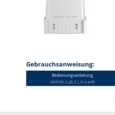
Gebrauchsanweisung:
Bedienungsanleitung
(303158_d_gb_f_i_nl_e.pdf)