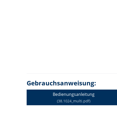
Gebrauchsanweisung:
Bedienungsanleitung
(38.1024_multi.pdf)