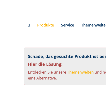
Skip
to
main
content
Produkte
Service
Themenwelte
Schade, das gesuchte Produkt ist be
Hier die Lösung:
Entdecken Sie unsere
Themenwelten
und ho
eine Alternative.