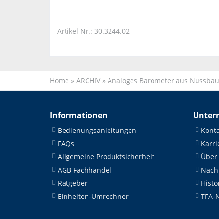
Artikel Nr.: 30.3244.02
Home
»
ARCHIV
»
Analoges Barometer aus Nussba
Informationen
Unter
Bedienungsanleitungen
Konta
FAQs
Karri
Allgemeine Produktsicherheit
Über
AGB Fachhandel
Nachh
Ratgeber
Histo
Einheiten-Umrechner
TFA-