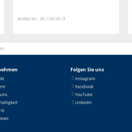
Artikel Nr.: 35.1147.01.IT
um
nehmen
Folgen Sie uns
kt
Instagram
ere
Facebook
 uns
YouTube
altigkeit
LinkedIn
rie
News