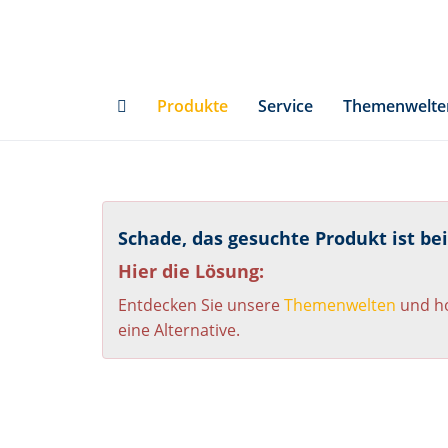
Skip
to
main
content
Produkte
Service
Themenwelte
Schade, das gesuchte Produkt ist be
Hier die Lösung:
Entdecken Sie unsere
Themenwelten
und ho
eine Alternative.