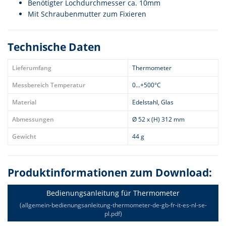
Benötigter Lochdurchmesser ca. 10mm
Mit Schraubenmutter zum Fixieren
Technische Daten
Lieferumfang
Thermometer
Messbereich Temperatur
0...+500°C
Material
Edelstahl, Glas
Abmessungen
Ø 52 x (H) 312 mm
Gewicht
44 g
Produktinformationen zum Download:
Bedienungsanleitung für Thermometer
(allgemein-bedienungsanleitung-thermometer-de-gb-fr-it-es-nl-se-
pl.pdf)