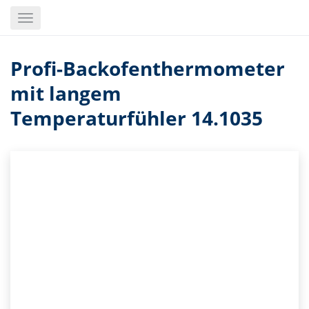
Skip
Toggle
to
navigation
main
content
Profi-Backofenthermometer
mit langem
Temperaturfühler 14.1035