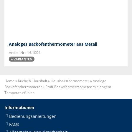
Analoges Backofenthermometer aus Metall
Artikel Nr.: 14.1004
+ VARIANTEN
Home
»
Küche & Haushalt
»
Haushaltsthermometer
»
Analoge
Backofenthermometer
»
Profi-Backofenthermometer mit langem
Temperaturfühler
Informationen
Bedienungsanleitungen
FAQs