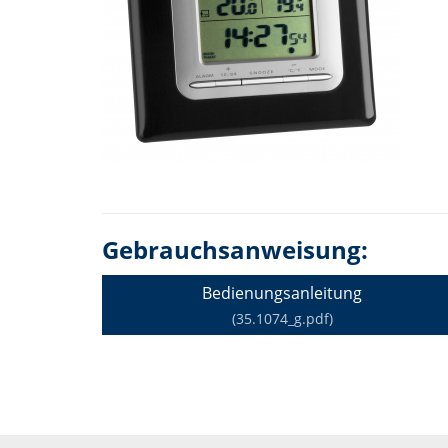
Gebrauchsanweisung:
Bedienungsanleitung
(35.1074_g.pdf)