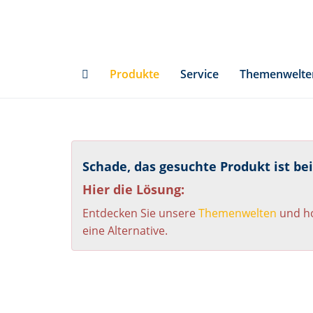
Skip
to
main
content
Produkte
Service
Themenwelte
Schade, das gesuchte Produkt ist be
Hier die Lösung:
Entdecken Sie unsere
Themenwelten
und ho
eine Alternative.