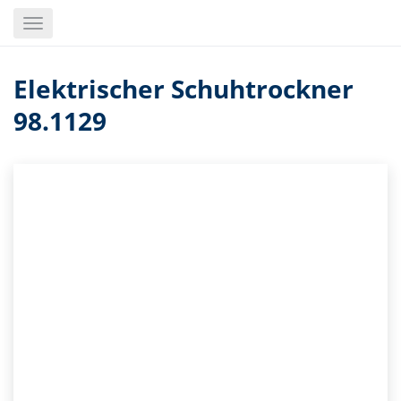
Skip
Toggle
to
navigation
main
content
Elektrischer Schuhtrockner
98.1129