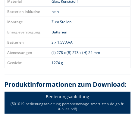
Material
Glas, Kunststoff
Batterien inklusive
nein
Montage
Zum Stellen
Energieversorgung
Batterien
Batterien
3 x 1,5V AAA
Abmessungen
(L) 278 x (B) 278 x (H) 24 mm
Gewicht
1274 g
Produktinformationen zum Download:
Bedienungsanleitung
(501019-bedienungsanleitung-personenwaage-smart-step-de-gb-fr-
it-nl-es.pdf)