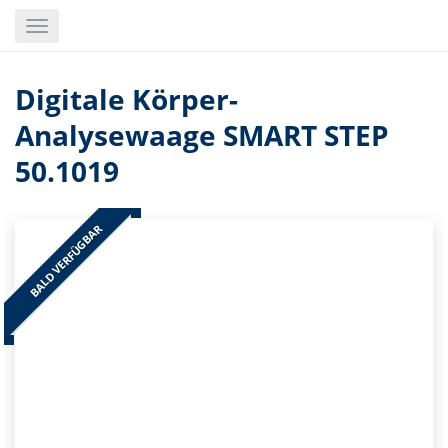
Skip
Toggle
to
navigation
main
content
Digitale Körper-
Analysewaage SMART STEP
50.1019
BALD VERFÜGBAR