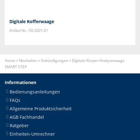
Digitale Kofferwaage
Artikel Nr.: 50.3001.01
Home
»
Neuheiten
»
Ankündigungen
»
Digitale Körper-Analysewaage
SMART STEP
Informationen
Bedienungsanleitungen
FAQs
Allgemeine Produktsicherheit
AGB Fachhandel
Ratgeber
Einheiten-Umrechner