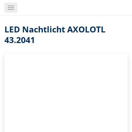
Skip
Toggle
to
navigation
main
content
LED Nachtlicht AXOLOTL
43.2041