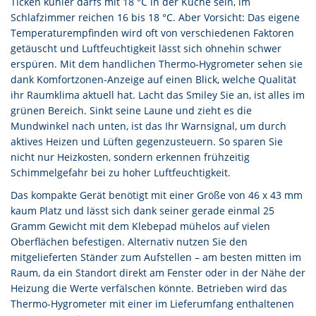
Ticken kühler darfs mit 18 °C in der Küche sein, im
Schlafzimmer reichen 16 bis 18 °C. Aber Vorsicht: Das eigene
Temperaturempfinden wird oft von verschiedenen Faktoren
getäuscht und Luftfeuchtigkeit lässt sich ohnehin schwer
erspüren. Mit dem handlichen Thermo-Hygrometer sehen sie
dank Komfortzonen-Anzeige auf einen Blick, welche Qualität
ihr Raumklima aktuell hat. Lacht das Smiley Sie an, ist alles im
grünen Bereich. Sinkt seine Laune und zieht es die
Mundwinkel nach unten, ist das Ihr Warnsignal, um durch
aktives Heizen und Lüften gegenzusteuern. So sparen Sie
nicht nur Heizkosten, sondern erkennen frühzeitig
Schimmelgefahr bei zu hoher Luftfeuchtigkeit.
Das kompakte Gerät benötigt mit einer Größe von 46 x 43 mm
kaum Platz und lässt sich dank seiner gerade einmal 25
Gramm Gewicht mit dem Klebepad mühelos auf vielen
Oberflächen befestigen. Alternativ nutzen Sie den
mitgelieferten Ständer zum Aufstellen – am besten mitten im
Raum, da ein Standort direkt am Fenster oder in der Nähe der
Heizung die Werte verfälschen könnte. Betrieben wird das
Thermo-Hygrometer mit einer im Lieferumfang enthaltenen