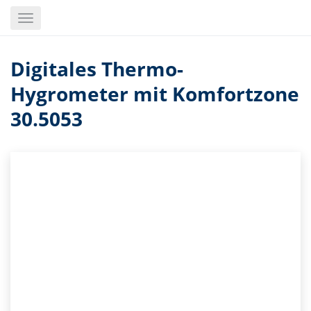
Skip
Toggle
to
navigation
main
content
Digitales Thermo-
Hygrometer mit Komfortzone
30.5053