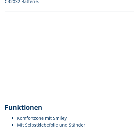
CR2032 Batterie.
Funktionen
Mit dem Laden des Videos akzeptieren Sie die
Datenschutzerklärung von YouTube.
Komfortzone mit Smiley
Mehr erfahren
Mit Selbstklebefolie und Ständer
Video laden