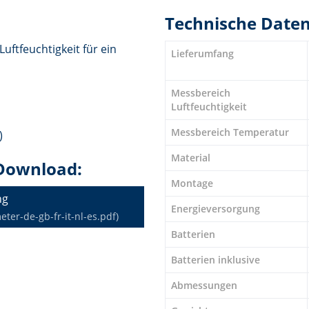
Technische Date
uftfeuchtigkeit für ein
Lieferumfang
Messbereich
Luftfeuchtigkeit
Messbereich Temperatur
)
Material
Download:
Montage
ng
Energieversorgung
er-de-gb-fr-it-nl-es.pdf)
Batterien
Batterien inklusive
Abmessungen