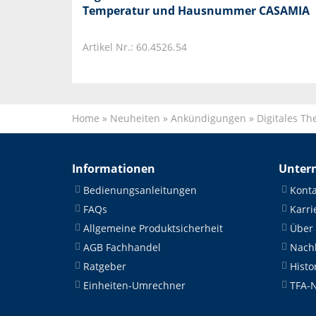
Temperatur und Hausnummer CASAMIA
Artikel Nr.: 60.4526.54
Home
»
Neuheiten
»
Ankündigungen
»
Digitales T
Informationen
Unter
Bedienungsanleitungen
Konta
FAQs
Karri
Allgemeine Produktsicherheit
Über
AGB Fachhandel
Nachh
Ratgeber
Histo
Einheiten-Umrechner
TFA-