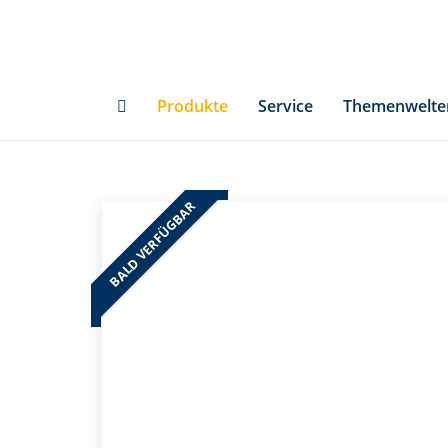
Skip
to
main
content
Produkte
Service
Themenwelte
BALD VERFÜGBAR