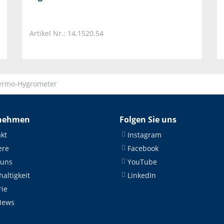
Artikel Nr.: 14.1520.54
hermo-Hygrometer
nehmen
Folgen Sie uns
kt
Instagram
ere
Facebook
 uns
YouTube
altigkeit
LinkedIn
rie
News