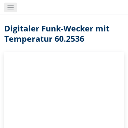
Skip
Toggle
to
navigation
main
content
Digitaler Funk-Wecker mit
Temperatur 60.2536