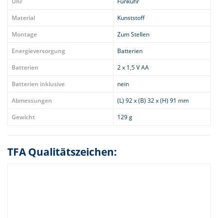
Uhr
Funkuhr
Material
Kunststoff
Montage
Zum Stellen
Energieversorgung
Batterien
Batterien
2 x 1,5 V AA
Batterien inklusive
nein
Abmessungen
(L) 92 x (B) 32 x (H) 91 mm
Gewicht
129 g
TFA Qualitätszeichen: