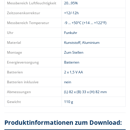
Messbereich Luftfeuchtigkeit
20...95%
Zeitzonenkorrektur
+12/-12h
Messbereich Temperatur
-9 ... +50°C (+14 ... +122°F)
Uhr
Funkuhr
Material
Kunststoff, Aluminium
Montage
Zum Stellen
Energieversorgung
Batterien
Batterien
2 x 1,5 V AA
Batterien inklusive
nein
Abmessungen
(L) 82 x (B) 33 x (H) 82 mm
Gewicht
110 g
Produktinformationen zum Download: