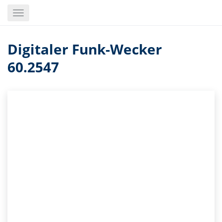
Skip
Toggle
to
navigation
main
content
Digitaler Funk-Wecker
60.2547