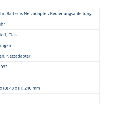
n
r, Batterie, Netzadapter, Bedienungsanleitung
uhr
off, Glas
ängen
ien, Netzadapter
2032
 x (B) 48 x (H) 240 mm