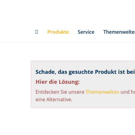
Skip
to
main
content
Produkte
Service
Themenwelte
Schade, das gesuchte Produkt ist be
Hier die Lösung:
Entdecken Sie unsere
Themenwelten
und ho
eine Alternative.