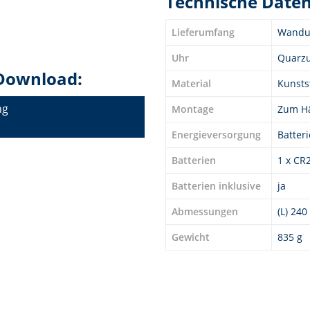
Technische Date
Lieferumfang
Wanduh
Uhr
Quarz
Download:
Material
Kunstst
ng
Montage
Zum H
Energieversorgung
Batter
Batterien
1 x CR
Batterien inklusive
ja
Abmessungen
(L) 240
Gewicht
835 g