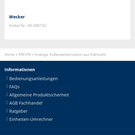
Wecker
Artikel Nr.: 60.2007.02
Home
»
ARCHIV
»
Analoge Außenwetterstation aus Edelstahl
Informationen
Bedienungsanleitungen
FAQs
Allgemeine Produktsicherheit
AGB Fachhandel
Ratgeber
Einheiten-Umrechner