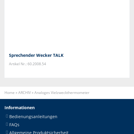
Sprechender Wecker TALK
Artikel Nr.: 60.2008.54
Home
»
ARCHIV
»
Analoges Vielzweckthermometer
Informationen
Bedienungsanleitungen
FAQs
Allgemeine Produktsicherheit