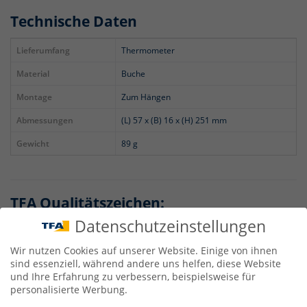
Technische Daten
Lieferumfang
Thermometer
Material
Buche
Montage
Zum Hängen
Abmessungen
(L) 57 x (B) 16 x (H) 251 mm
Gewicht
89 g
TFA Qualitätszeichen:
Datenschutzeinstellungen
Wir nutzen Cookies auf unserer Website. Einige von ihnen
sind essenziell, während andere uns helfen, diese Website
und Ihre Erfahrung zu verbessern, beispielsweise für
personalisierte Werbung.