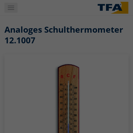
Skip
Toggle
to
navigation
main
content
Analoges Schulthermometer
12.1007