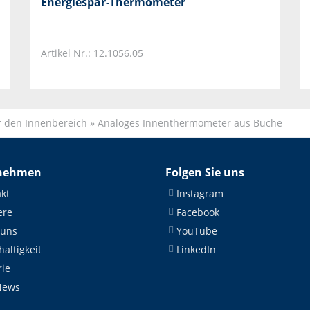
Energiespar-Thermometer
Artikel Nr.: 12.1056.05
r den Innenbereich
»
Analoges Innenthermometer aus Buche
nehmen
Folgen Sie uns
kt
Instagram
ere
Facebook
 uns
YouTube
altigkeit
LinkedIn
rie
News