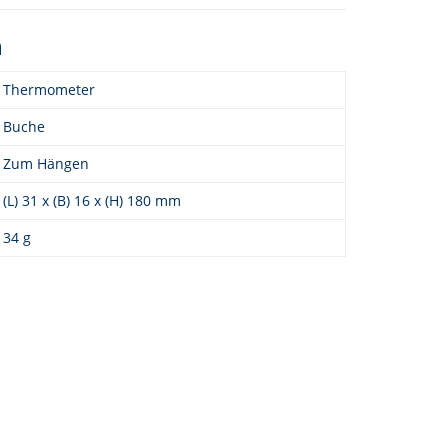
n
Thermometer
Buche
Zum Hängen
(L) 31 x (B) 16 x (H) 180 mm
34 g