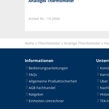
Analoges Thermometer
Artikel Nr.: 19.2004
Home
»
Thermometer
»
Analoge Thermometer
»
Fü
Informationen
Unter
Bedienungsanleitungen
Konta
FAQs
Karri
Allgemeine Produktsicherheit
Über
AGB Fachhandel
Nachh
Ratgeber
Histo
Einheiten-Umrechner
TFA-