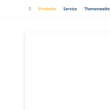
Skip
Produkte
Service
Themenwelte
to
main
content