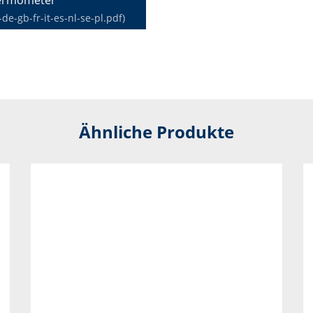
-gb-fr-it-es-nl-se-pl.pdf)
Ähnliche Produkte