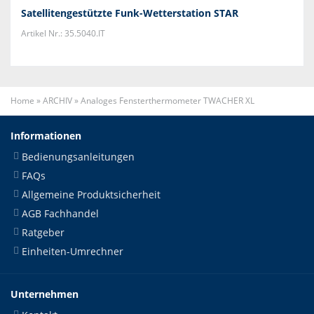
Satellitengestützte Funk-Wetterstation STAR
Artikel Nr.: 35.5040.IT
Home
»
ARCHIV
»
Analoges Fensterthermometer TWACHER XL
Informationen
Bedienungsanleitungen
FAQs
Allgemeine Produktsicherheit
AGB Fachhandel
Ratgeber
Einheiten-Umrechner
Unternehmen