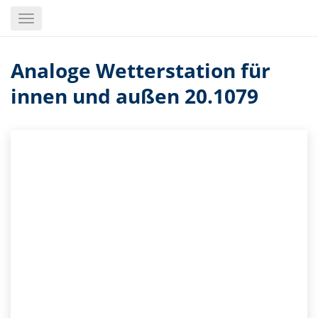
Skip
Toggle
to
navigation
main
content
Analoge Wetterstation für
innen und außen 20.1079