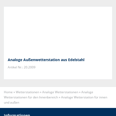
Analoge Außenwetterstation aus Edelstahl
Artikel Nr.: 20.2009
Home
»
Wetterstationen
»
Analoge Wetterstationen
»
Analoge
Wetterstationen für den Innenbereich
»
Analoge Wetterstation für innen
und außen
Informationen