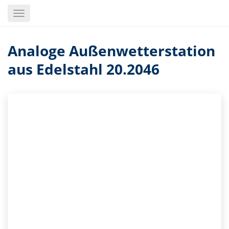
Skip
Toggle
to
navigation
main
content
Analoge Außenwetterstation
aus Edelstahl 20.2046