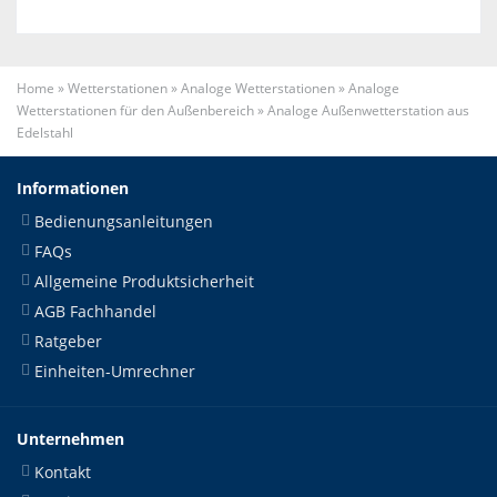
Home
»
Wetterstationen
»
Analoge Wetterstationen
»
Analoge
Wetterstationen für den Außenbereich
»
Analoge Außenwetterstation aus
Edelstahl
Informationen
Bedienungsanleitungen
FAQs
Allgemeine Produktsicherheit
AGB Fachhandel
Ratgeber
Einheiten-Umrechner
Unternehmen
Kontakt