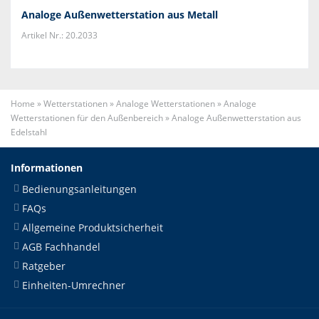
Analoge Außenwetterstation aus Metall
Artikel Nr.: 20.2033
Home
»
Wetterstationen
»
Analoge Wetterstationen
»
Analoge
Wetterstationen für den Außenbereich
»
Analoge Außenwetterstation aus
Edelstahl
Informationen
Bedienungsanleitungen
FAQs
Allgemeine Produktsicherheit
AGB Fachhandel
Ratgeber
Einheiten-Umrechner