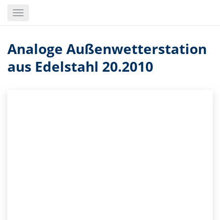
Skip
Toggle
to
navigation
main
content
Analoge Außenwetterstation
aus Edelstahl 20.2010