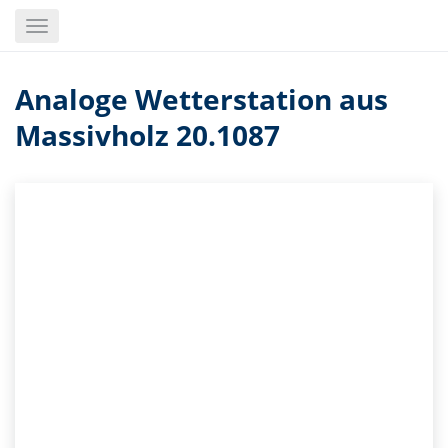
Skip
Toggle
to
navigation
main
content
Analoge Wetterstation aus
Massivholz 20.1087