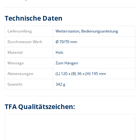
Technische Daten
Lieferumfang
Wetterstation, Bedienungsanleitung
Durchmesser Werk
Ø 70/70 mm
Material
Holz
Montage
Zum Hängen
Abmessungen
(L) 120 x (B) 36 x (H) 195 mm
Gewicht
342 g
TFA Qualitätszeichen: